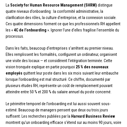
La
Society for Human Resource Management (SHRM)
distingue
quatre niveaux d’onboarding : la conformité administrative, la
clarification des rôles, la culture d’entreprise, et la connexion sociale.
Ces quatre dimensions forment ce que les professionnels RH appellent
les «
4C de l’onboarding
». Ignorer l’une d’elles fragilise l’ensemble du
processus.
Dans les faits, beaucoup d’entreprises s’arrêtent au premier niveau.
Elles remplissent les formalités, configurent un ordinateur, organisent
une visite des locaux — et considèrent l’intégration terminée. Cette
vision tronquée explique en partie pourquoi
25 % des nouveaux
employés
quittent leur poste dans les six mois suivant leur embauche
lorsque l’onboarding est mal structuré. Ce chiffre, documenté par
plusieurs études RH, représente un coût de remplacement pouvant
atteindre entre 50 % et 200 % du salaire annuel du poste concerné.
Le périmètre temporel de l’onboarding est lui aussi souvent sous-
estimé. Beaucoup de managers pensent que deux ou trois jours
suffisent. Les recherches publiées par la
Harvard Business Review
montrent qu’un onboarding efficace s’étend sur au moins 90 jours, voire